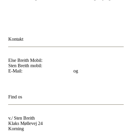
Læs vores cookiepolitik
Kontakt
Else Breith Mobil:
23 37 74 19
Sten Breith mobil:
40 20 15 23
E-Mail:
sten.breith@klaksholm.dk
og
else.breith@klaksholm.dk
Find os
v./ Sten Breith
Klaks Møllevej 24
Korning