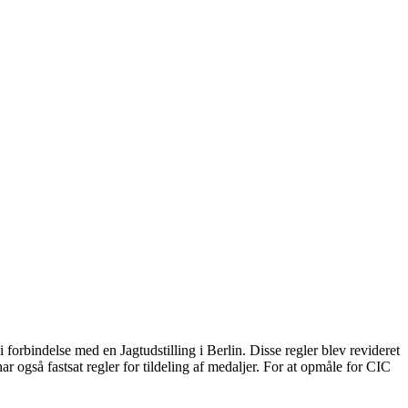
NGEMENTER
NYHEDER
GALLERI
KLAKSHOLM
i forbindelse med en Jagtudstilling i Berlin. Disse regler blev revideret
ar også fastsat regler for tildeling af medaljer. For at opmåle for CIC