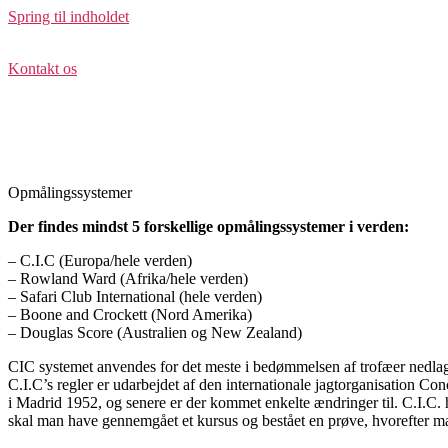
Spring til indholdet
Kontakt os
sten.breith@klaksholm.dk
Opmålingssystemer
Der findes mindst 5 forskellige opmålingssystemer i verden:
– C.I.C (Europa/hele verden)
– Rowland Ward (Afrika/hele verden)
– Safari Club International (hele verden)
– Boone and Crockett (Nord Amerika)
– Douglas Score (Australien og New Zealand)
CIC systemet anvendes for det meste i bedømmelsen af trofæer nedlag
C.I.C’s regler er udarbejdet af den internationale jagtorganisation Conc
i Madrid 1952, og senere er der kommet enkelte ændringer til. C.I.C. har
skal man have gennemgået et kursus og bestået en prøve, hvorefter man