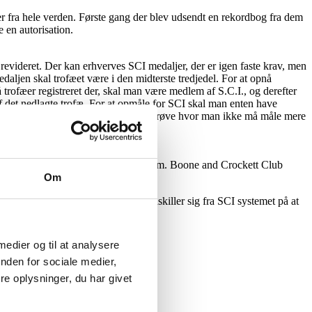
r fra hele verden. Første gang der blev udsendt en rekordbog fra dem
 en autorisation.
revideret. Der kan erhverves SCI medaljer, der er igen faste krav, men
aljen skal trofæet være i den midterste tredjedel. For at opnå
trofæer registreret der, skal man være medlem af S.C.I., og derefter
f det nedlagte trofæ. For at opmåle for SCI skal man enten have
 3 dages kursus, som afsluttes med en prøve hvor man ikke må måle mere
em der går i top 10.
, og er siden udkommet med mellemrum. Boone and Crockett Club
Om
ofæer fra South Pacific, og det adskiller sig fra SCI systemet på at
 medier og til at analysere
nden for sociale medier,
e oplysninger, du har givet