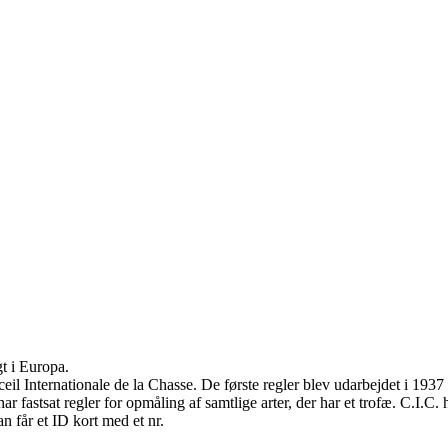
FORSIDE
TROFÆMÅLING
ARRA
t i Europa.
eil Internationale de la Chasse. De første regler blev udarbejdet i 1937 
 fastsat regler for opmåling af samtlige arter, der har et trofæ. C.I.C. h
 får et ID kort med et nr.