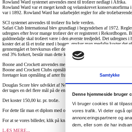
Rowland Ward systemet anvendes mest til trofæer nedlagt i Afrika.
Rowland Ward var et meget kendt og velanskrevet konservatorfirma i L
var i 1892. Rowland Ward har udarbejdet regler for alle trofæbærende 
SCI systemet anvendes til trofæer fra hele verden.
Safari Club International blev grundlagt i begyndelsen af 1972. Regle
udregnes efter hvor mange trofæer der er registreret i Rekordbogen. B
guldmedalje skal trofæet være i den øverste tredjedel. Det udregnes i
koster det at få et trofæ med i bogen, ønsker man medalje koster det 
gennemgået et brevkursus eller deltaget i et 4 timers kursus, hvoreft
end 3% forkert, består man dette kursus, er man Master Measurer med et
Boone and Crockett anvendes mest til trofæer fra Nordamerika.
Boone and Crockett Clubs opmålingsregler har eksisteret siden 193
Samtykke
foretager kun opmåling af arter fra Nord Amerika, og disse regler anv
Douglas Score blev udviklet af Norman Douglas og taget officielt i br
der tages en del flere mål på de enkelte trofæer.
Denne hjemmeside bruger c
Det koster 150,00 kr. pr. trofæ.
Vi bruger cookies til at tilpas
For dette får man et diplom med opmålingsresultaterne samt en plombe
vores trafik. Vi deler også 
annonceringspartnere og anal
For at se vores billeder, klik på knappen
dem, eller som de har indsaml
LÆS MERE...