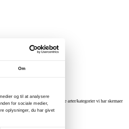
Om
 medier og til at analysere
dit trofæ. Herunder kan du se alle de arter/kategorier vi har skemaer
nden for sociale medier,
dit trofæ op.
e oplysninger, du har givet