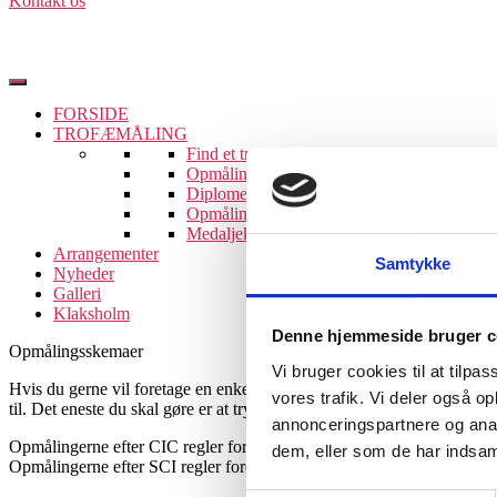
Kontakt os
sten.breith@klaksholm.dk
FORSIDE
TROFÆMÅLING
Find et trofæ
Opmålingssystemer
Diplomer
Opmålingsskemaer
Medaljekrav
Arrangementer
Samtykke
Nyheder
Galleri
Klaksholm
Denne hjemmeside bruger c
Opmålingsskemaer
Vi bruger cookies til at tilpas
Hvis du gerne vil foretage en enkel opmåling af dit trofæ, har vi en m
vores trafik. Vi deler også 
til. Det eneste du skal gøre er at trykke på den art/katergori som pass
annonceringspartnere og anal
Opmålingerne efter CIC regler foregår i centimeter og milimeter samt 
dem, eller som de har indsaml
Opmålingerne efter SCI regler foregår i inch (1 inch = 2,54 cm).