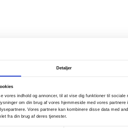
Detaljer
ookies
se vores indhold og annoncer, til at vise dig funktioner til sociale
asse skemaer liggende som du bare kan printe ud og bruge til at opmåle 
oplysninger om din brug af vores hjemmeside med vores partnere i
er på dit trofæ, og så skal du bare printe PDF’en ud. Så kan du selv måle 
ysepartnere. Vores partnere kan kombinere disse data med andr
i gram.
et fra din brug af deres tjenester.