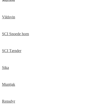
Mufflon
Vildsvin
SCI Snoede horn
SCI Tænder
Sika
Muntjak
Rensdyr