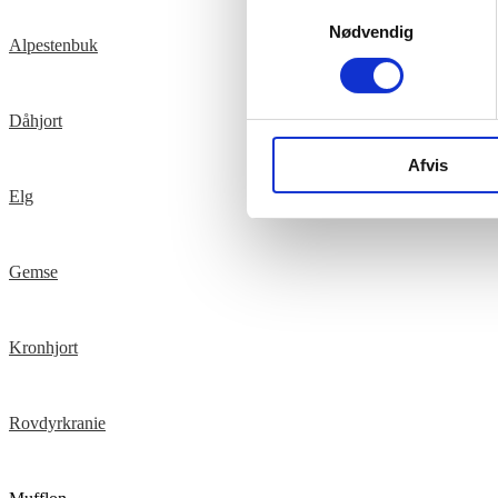
Samtykkevalg
Nødvendig
Alpestenbuk
Dåhjort
Afvis
Elg
Gemse
Kronhjort
Rovdyrkranie